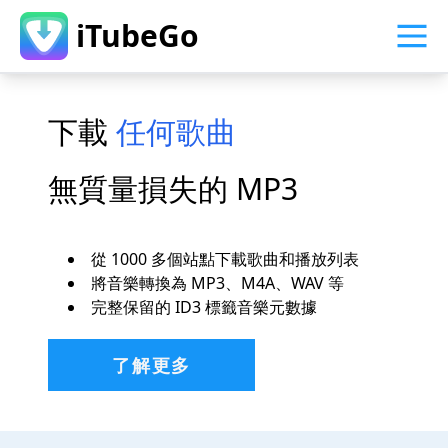
iTubeGo
下載
任何歌曲
下
無質量損失的 MP3
來
頻
從 1000 多個站點下載歌曲和播放列表
將音樂轉換為 MP3、M4A、WAV 等
完整保留的 ID3 標籤音樂元數據
了解更多