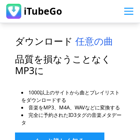
iTubeGo
音楽
ダウンロード
任意の曲
ダ
品質を損なうことなく
高
MP3に
オー
スト
1000以上のサイトから曲とプレイリスト
換す
をダウンロードする
する
音楽をMP3、M4A、WAVなどに変換する
ト、チ
デー
完全に予約されたID3タグの音楽メタデー
タ