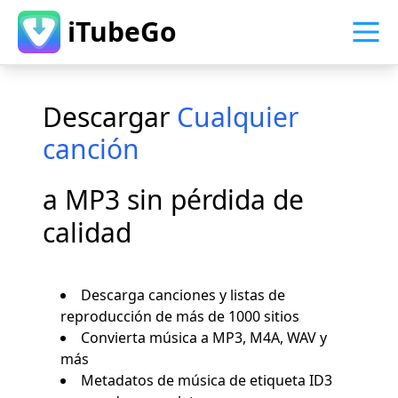
iTubeGo
Descargar
Cualquier
De
canción
M
a MP3 sin pérdida de
de
calidad
ca
 de
Descarga canciones y listas de
reproducción de más de 1000 sitios
1
más
Convierta música a MP3, M4A, WAV y
e
más
3
Metadatos de música de etiqueta ID3
Y