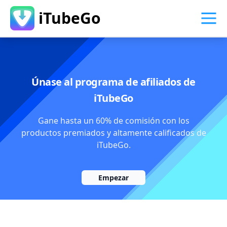
iTubeGo
Únase al programa de afiliados de
iTubeGo
Gane hasta un 60% de comisión con los
productos premiados y altamente calificados de
iTubeGo.
Empezar