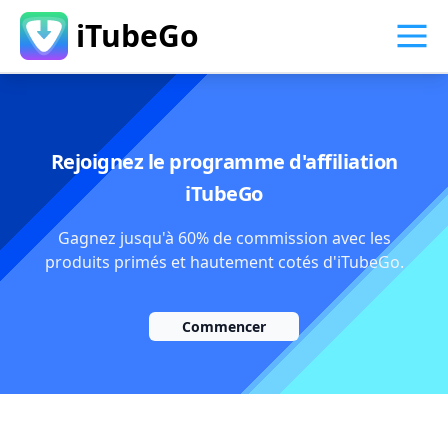
iTubeGo
Rejoignez le programme d'affiliation
iTubeGo
Gagnez jusqu'à 60% de commission avec les
produits primés et hautement cotés d'iTubeGo.
Commencer