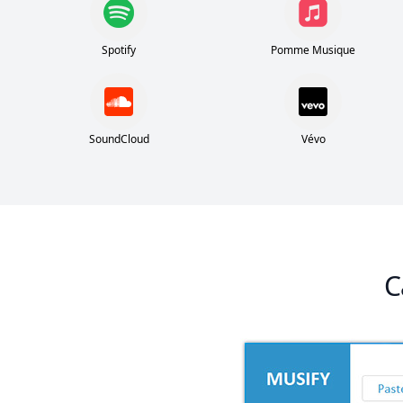
Spotify
Pomme Musique
SoundCloud
Vévo
C