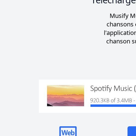
Musify Mu
chansons 
l'applicati
chanson su