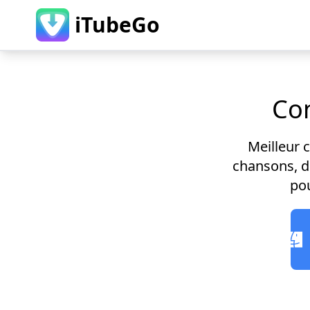
iTubeGo
Con
Meilleur 
chansons, de
pou